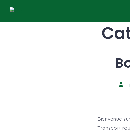
Aller
au
contenu
Cat
Bo
Aute
de
la
publi
Bienvenue sur
Transport rou