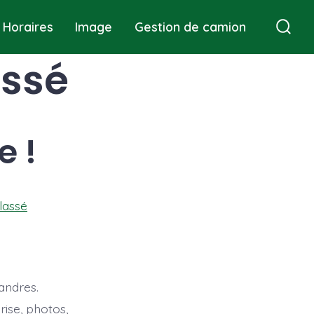
Horaires
Image
Gestion de camion
Basc
Rech
assé
e !
lassé
andres.
ise, photos,